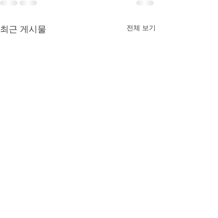
전체 보기
최근 게시물
전시를 보러와주
해주신 분들께 감