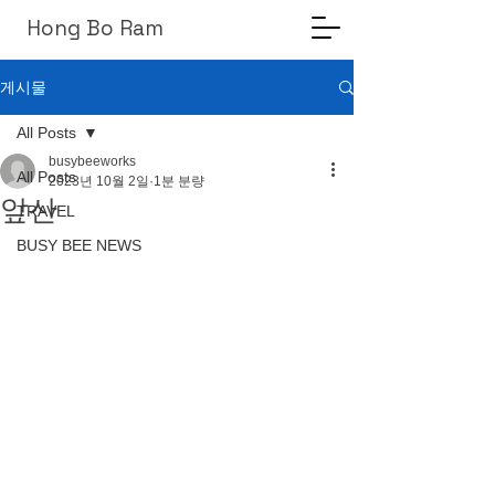
Hong Bo Ram
게시물
All Posts
busybeeworks
All Posts
2023년 10월 2일
1분 분량
앞산
TRAVEL
BUSY BEE NEWS