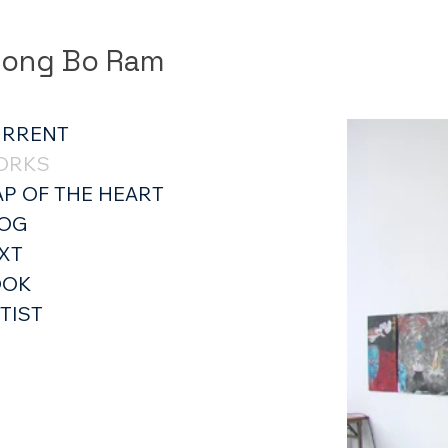
ong Bo Ram
URRENT
ORKS
P OF THE HEART
LOG
XT
OOK
TIST