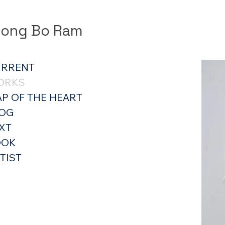
ong Bo Ram
URRENT
ORKS
P OF THE HEART
LOG
XT
OOK
TIST