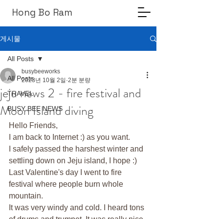
Hong Bo Ram
게시물
All Posts
busybeeworks
All Posts
2023년 10월 2일
2분 분량
jeju news 2 - fire festival and
TRAVEL
Moon Island diving
BUSY BEE NEWS
Hello Friends,
I am back to Internet :) as you want.
I safely passed the harshest winter and 
settling down on Jeju island, I hope :)
Last Valentine's day I went to fire 
festival where people burn whole 
mountain.
It was very windy and cold. I heard tons 